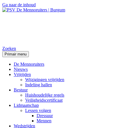
Ga naar de inhoud
PSV De Mennoruiters |
Burgum
Zoeken
Primair menu
De Mennoruiters
Nieuws
Vrijrijden
Wijzigingen vrijrijden
Indeling hallen
Bestuur
Huishoudelijke regels
Veiligheidscertificaat
Lidmaatschap
Lessen volgen
Dressuur
Mennen
Wedstrijden