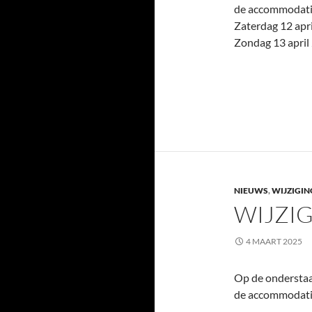
de accommodatie.
Zaterdag 12 apr
Zondag 13 apri
NIEUWS
,
WIJZIGIN
WIJZIG
4 MAART 2025
Op de onderstaan
de accommodatie