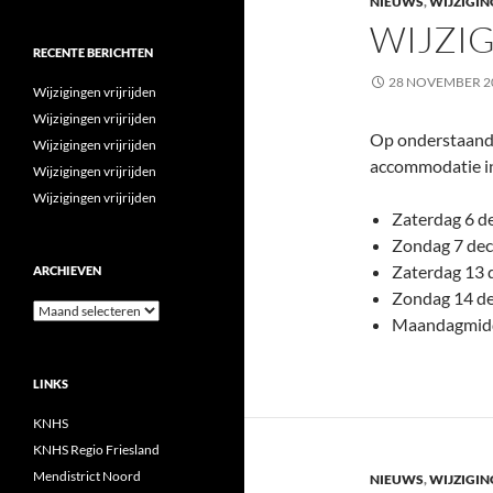
NIEUWS
,
WIJZIGIN
WIJZIG
RECENTE BERICHTEN
28 NOVEMBER 2
Wijzigingen vrijrijden
Wijzigingen vrijrijden
Op onderstaande 
Wijzigingen vrijrijden
accommodatie in
Wijzigingen vrijrijden
Wijzigingen vrijrijden
Zaterdag 6 d
Zondag 7 dec
Zaterdag 13 
ARCHIEVEN
Zondag 14 de
Archieven
Maandagmidd
LINKS
KNHS
KNHS Regio Friesland
Mendistrict Noord
NIEUWS
,
WIJZIGIN