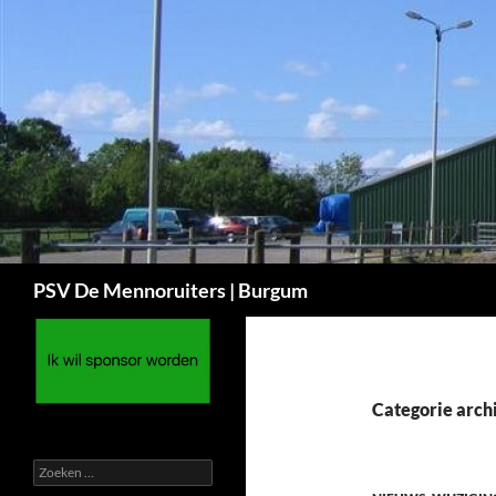
Ga
naar
de
inhoud
Zoeken
PSV De Mennoruiters | Burgum
Categorie arch
Zoeken
naar: