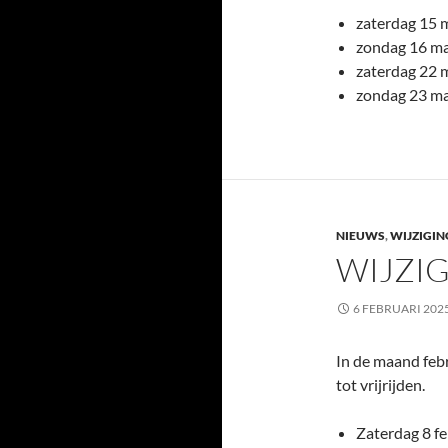
zaterdag 15 
zondag 16 ma
zaterdag 22 
zondag 23 ma
NIEUWS
,
WIJZIGIN
WIJZIG
6 FEBRUARI 202
In de maand febr
tot vrijrijden.
Zaterdag 8 fe