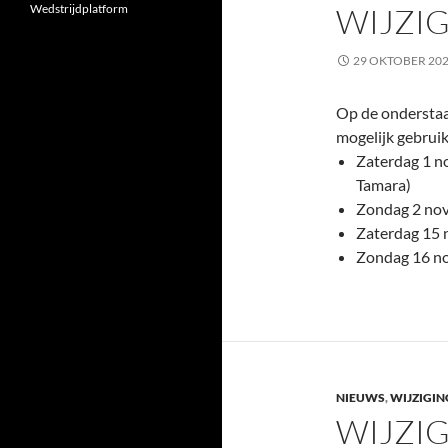
Wedstrijdplatform
WIJZIG
29 OKTOBER 20
Op de onderstaan
mogelijk gebrui
Zaterdag 1 n
Tamara)
Zondag 2 nov
Zaterdag 15 
Zondag 16 no
NIEUWS
,
WIJZIGIN
WIJZIG