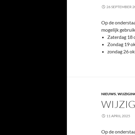
26 SEPTEMBER 2
Op de onderstaan
mogelijk gebrui
Zaterdag 18 
Zondag 19 ok
zondag 26 ok
NIEUWS
,
WIJZIGIN
WIJZIG
11 APRIL 2025
Op de onderstaan