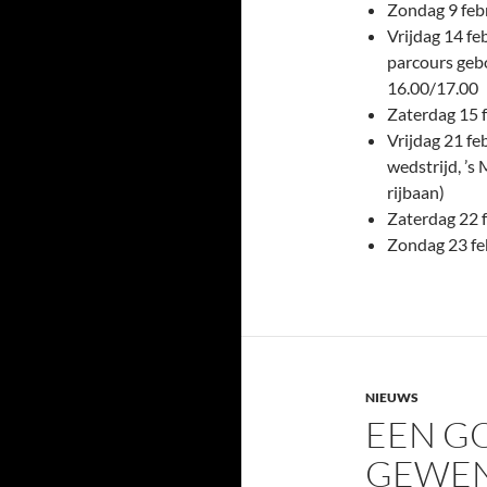
Zondag 9 febr
Vrijdag 14 fe
parcours geb
16.00/17.00
Zaterdag 15 
Vrijdag 21 fe
wedstrijd, ’
rijbaan)
Zaterdag 22 f
Zondag 23 fe
NIEUWS
EEN GO
GEWEN