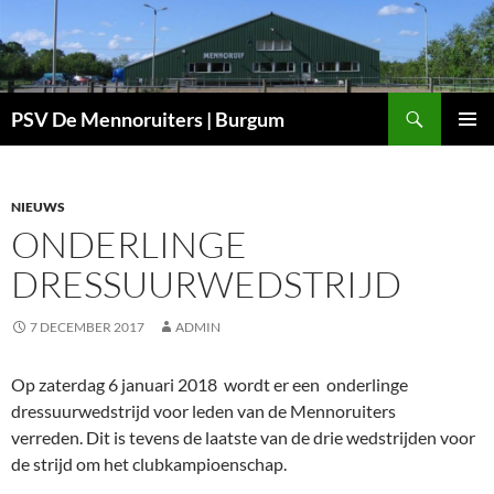
Ga
naar
de
inhoud
Zoeken
PSV De Mennoruiters | Burgum
PRIMAI
MENU
NIEUWS
ONDERLINGE
DRESSUURWEDSTRIJD
7 DECEMBER 2017
ADMIN
Op zaterdag 6 januari 2018 wordt er een onderlinge
dressuurwedstrijd voor leden van de Mennoruiters
verreden. Dit is tevens de laatste van de drie wedstrijden voor
de strijd om het clubkampioenschap.