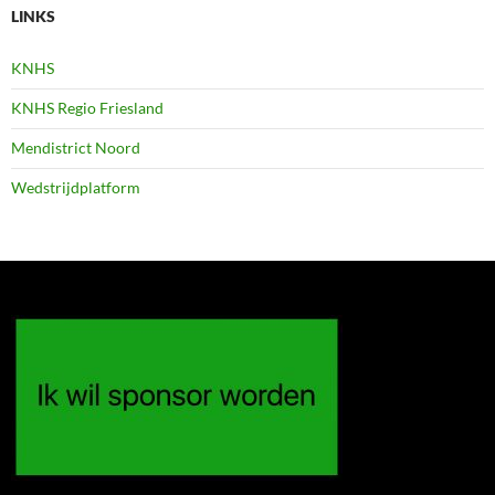
LINKS
KNHS
KNHS Regio Friesland
Mendistrict Noord
Wedstrijdplatform