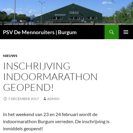
Ga
naar
de
inhoud
Zoeken
PSV De Mennoruiters | Burgum
PRIMAI
MENU
NIEUWS
INSCHRIJVING
INDOORMARATHON
GEOPEND!
7 DECEMBER 2017
ADMIN
In het weekend van 23 en 24 februari wordt de
indoormarathon Burgum verreden. De inschrijving is
inmiddels geopend!