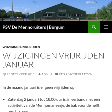
Ga
naar
de
inhoud
Zoeken
PSV De Mennoruiters | Burgum
PRIMAI
MENU
WIJZIGINGEN VRIJRIJDEN
WIJZIGINGEN VRIJRIJDEN
JANUARI
25 DECEMBER 2015
ADMIN
EEN REACTIE PLAATSEN
In de maand januari is er geen vrijrijden op
Zaterdag 2 januari tot 18.00 uur is, in verband met een
activiteit van de Mennomaneezje, de bak voor de helft
beschikbaar