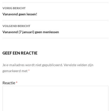
Bericht
VORIG BERICHT
navigatie
Vanavond geen lessen!
VOLGEND BERICHT
Vanavond (7 januari) geen menlessen
GEEF EEN REACTIE
Je e-mailadres wordt niet gepubliceerd.
Vereiste velden zijn
gemarkeerd met
*
Reactie
*