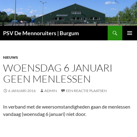
Ga
naar
de
inhoud
Zoeken
PSV De Mennoruiters | Burgum
PRIMAI
MENU
NIEUWS
WOENSDAG 6 JANUARI
GEEN MENLESSEN
6 JANUARI 2016
ADMIN
EEN REACTIE PLAATSEN
In verband met de weersomstandigheden gaan de menlessen
vandaag (woensdag 6 januari) niet door.