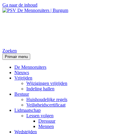
Ga naar de inhoud
PSV De Mennoruiters |
Burgum
Zoeken
Primair menu
De Mennoruiters
Nieuws
Vrijrijden
Wijzigingen vrijrijden
Indeling hallen
Bestuur
Huishoudelijke regels
Veiligheidscertificaat
Lidmaatschap
Lessen volgen
Dressuur
Mennen
Wedstrijden