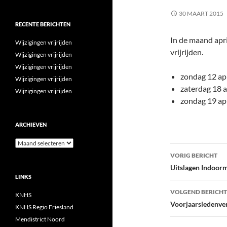
30 MAART 2015
RECENTE BERICHTEN
In de maand apri
Wijzigingen vrijrijden
vrijrijden.
Wijzigingen vrijrijden
Wijzigingen vrijrijden
zondag 12 apri
Wijzigingen vrijrijden
zaterdag 18 a
Wijzigingen vrijrijden
zondag 19 apr
ARCHIEVEN
Archieven
Bericht
VORIG BERICHT
navigatie
Uitslagen Indoor
LINKS
VOLGEND BERICHT
KNHS
Voorjaarsledenve
KNHS Regio Friesland
Mendistrict Noord