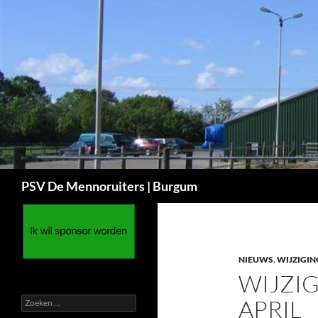
Ga
naar
de
inhoud
Zoeken
PSV De Mennoruiters | Burgum
NIEUWS
,
WIJZIGIN
WIJZIG
Zoeken
APRIL
naar: