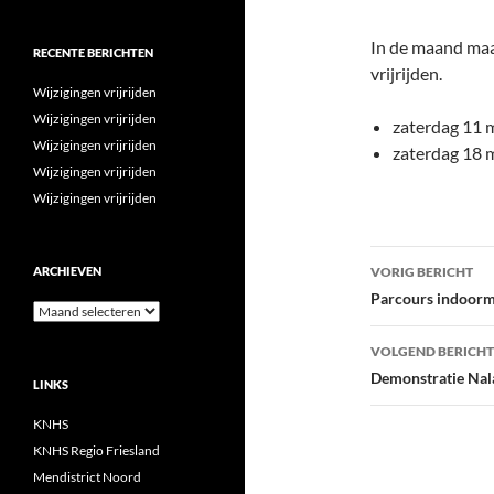
In de maand maar
RECENTE BERICHTEN
vrijrijden.
Wijzigingen vrijrijden
Wijzigingen vrijrijden
zaterdag 11 m
Wijzigingen vrijrijden
zaterdag 18 
Wijzigingen vrijrijden
Wijzigingen vrijrijden
Bericht
ARCHIEVEN
VORIG BERICHT
navigatie
Parcours indoor
Archieven
VOLGEND BERICHT
Demonstratie Nal
LINKS
KNHS
KNHS Regio Friesland
Mendistrict Noord