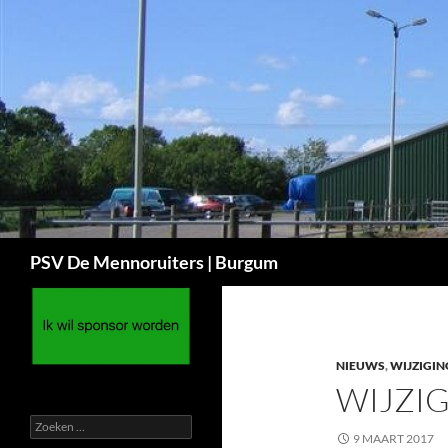
Ga
naar
de
inhoud
Zoeken
PSV De Mennoruiters | Burgum
NIEUWS
,
WIJZIGIN
WIJZIG
Zoeken
9 MAART 2017
naar: