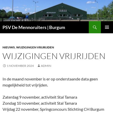
Ga
naar
de
inhoud
Zoeken
PSV De Mennoruiters | Burgum
PRIMAI
MENU
NIEUWS
,
WIJZIGINGEN VRIJRIJDEN
WIJZIGINGEN VRIJRIJDEN
1 NOVEMBER 2024
ADMIN
In de maand november is er op onderstaande data geen
mogelijkheid tot vrijrijden.
Zaterdag 9 november, activiteit Stal Tamara
Zondag 10 november, activiteit Stal Tamara
Vrijdag 22 november, Springconcours Stichting CH Burgum