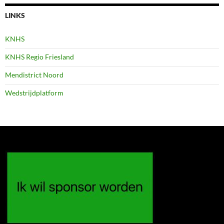
LINKS
KNHS
KNHS Regio Friesland
Mendistrict Noord
Wedstrijdplatform