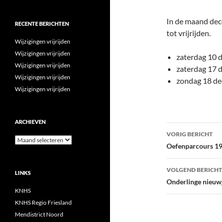
In de maand dec
RECENTE BERICHTEN
tot vrijrijden.
Wijzigingen vrijrijden
Wijzigingen vrijrijden
zaterdag 10 
Wijzigingen vrijrijden
zaterdag 17 
Wijzigingen vrijrijden
zondag 18 d
Wijzigingen vrijrijden
ARCHIEVEN
Bericht
VORIG BERICHT
Archieven
navigatie
Oefenparcours 1
VOLGEND BERICHT
LINKS
Onderlinge nieuw
KNHS
KNHS Regio Friesland
Mendistrict Noord