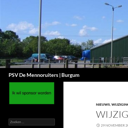
Ga
naar
de
inhoud
Zoeken
PSV De Mennoruiters | Burgum
NIEUWS
,
WIJZIGIN
WIJZIG
Zoeken
29 NOVEMBER 2
naar: