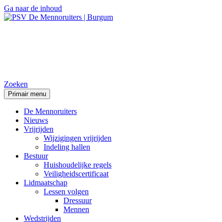
Ga naar de inhoud
PSV De Mennoruiters |
Burgum
Zoeken
Primair menu
De Mennoruiters
Nieuws
Vrijrijden
Wijzigingen vrijrijden
Indeling hallen
Bestuur
Huishoudelijke regels
Veiligheidscertificaat
Lidmaatschap
Lessen volgen
Dressuur
Mennen
Wedstrijden