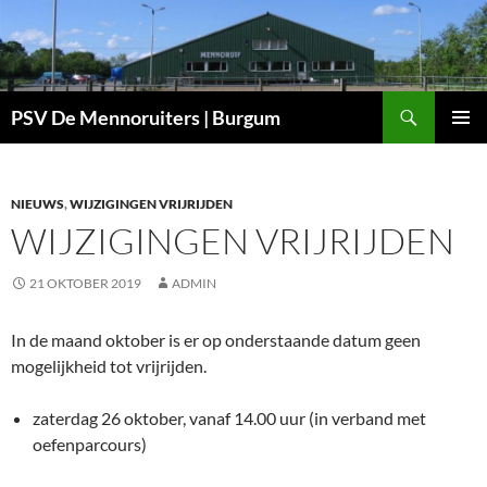
Ga
naar
de
inhoud
Zoeken
PSV De Mennoruiters | Burgum
PRIMAI
MENU
NIEUWS
,
WIJZIGINGEN VRIJRIJDEN
WIJZIGINGEN VRIJRIJDEN
21 OKTOBER 2019
ADMIN
In de maand oktober is er op onderstaande datum geen
mogelijkheid tot vrijrijden.
zaterdag 26 oktober, vanaf 14.00 uur (in verband met
oefenparcours)