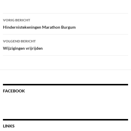
Bericht
VORIG BERICHT
navigatie
Hindernistekeningen Marathon Burgum
VOLGEND BERICHT
Wijzigingen vrijrijden
FACEBOOK
LINKS