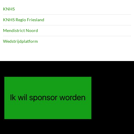
KNHS
KNHS Regio Friesland
Mendistrict Noord
Wedstrijdplatform