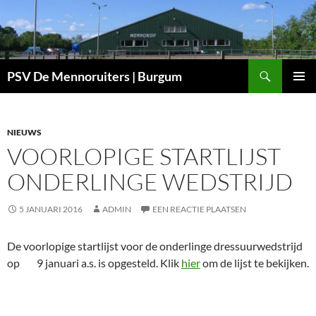
Ga
naar
de
inhoud
Zoeken
PSV De Mennoruiters | Burgum
PRIMAI
MENU
NIEUWS
VOORLOPIGE STARTLIJST
ONDERLINGE WEDSTRIJD
5 JANUARI 2016
ADMIN
EEN REACTIE PLAATSEN
De voorlopige startlijst voor de onderlinge dressuurwedstrijd
op 9 januari a.s. is opgesteld. Klik
hier
om de lijst te bekijken.