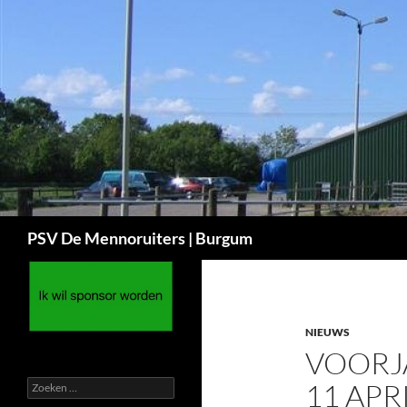
Ga
naar
de
inhoud
Zoeken
PSV De Mennoruiters | Burgum
NIEUWS
VOORJ
Zoeken
11 APR
naar: