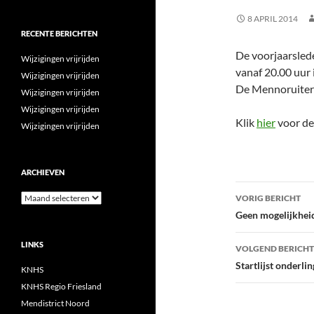
8 APRIL 2014
RECENTE BERICHTEN
De voorjaarslede
Wijzigingen vrijrijden
vanaf 20.00 uur 
Wijzigingen vrijrijden
De Mennoruiters 
Wijzigingen vrijrijden
Wijzigingen vrijrijden
Klik
hier
voor de
Wijzigingen vrijrijden
ARCHIEVEN
Bericht
Archieven
VORIG BERICHT
navigatie
Geen mogelijkheid 
LINKS
VOLGEND BERICHT
Startlijst onderli
KNHS
KNHS Regio Friesland
Mendistrict Noord