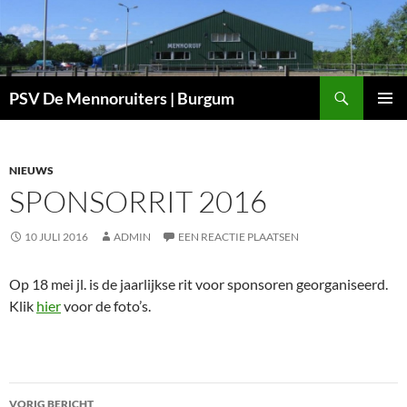
Ga
naar
de
inhoud
Zoeken
PSV De Mennoruiters | Burgum
PRIMAI
MENU
NIEUWS
SPONSORRIT 2016
10 JULI 2016
ADMIN
EEN REACTIE PLAATSEN
Op 18 mei jl. is de jaarlijkse rit voor sponsoren georganiseerd.
Klik
hier
voor de foto’s.
Bericht
VORIG BERICHT