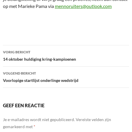
op met Marieke Pama via
mennoruiters@outlook.com
Bericht
VORIG BERICHT
navigatie
14 oktober huldiging kring-kampioenen
VOLGEND BERICHT
Voorlopige startlijst onderlinge wedstrijd
GEEF EEN REACTIE
Je e-mailadres wordt niet gepubliceerd.
Vereiste velden zijn
gemarkeerd met
*