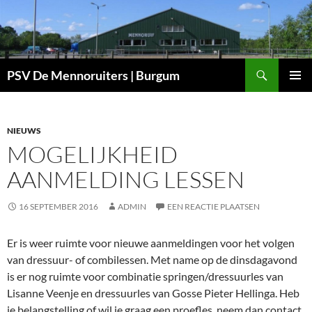
Ga
naar
de
inhoud
Zoeken
PSV De Mennoruiters | Burgum
PRIMAI
MENU
NIEUWS
MOGELIJKHEID
AANMELDING LESSEN
16 SEPTEMBER 2016
ADMIN
EEN REACTIE PLAATSEN
Er is weer ruimte voor nieuwe aanmeldingen voor het volgen
van dressuur- of combilessen. Met name op de dinsdagavond
is er nog ruimte voor combinatie springen/dressuurles van
Lisanne Veenje en dressuurles van Gosse Pieter Hellinga. Heb
je belangstelling of wil je graag een proefles, neem dan contact