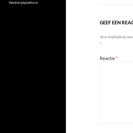
Wedstrijdplatform
GEEF EEN REA
Je e-mailadres wo
*
Reactie
*