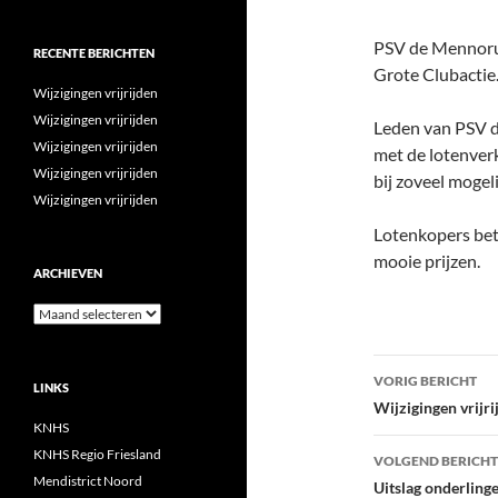
PSV de Mennorui
RECENTE BERICHTEN
Grote Clubactie
Wijzigingen vrijrijden
Wijzigingen vrijrijden
Leden van PSV d
Wijzigingen vrijrijden
met de lotenverk
Wijzigingen vrijrijden
bij zoveel mogel
Wijzigingen vrijrijden
Lotenkopers beta
mooie prijzen.
ARCHIEVEN
Archieven
Bericht
VORIG BERICHT
LINKS
navigatie
Wijzigingen vrijr
KNHS
KNHS Regio Friesland
VOLGEND BERICHT
Mendistrict Noord
Uitslag onderling