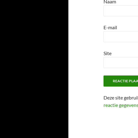
Naam
E-mail
Site
Deze site gebru
reactie gegeven