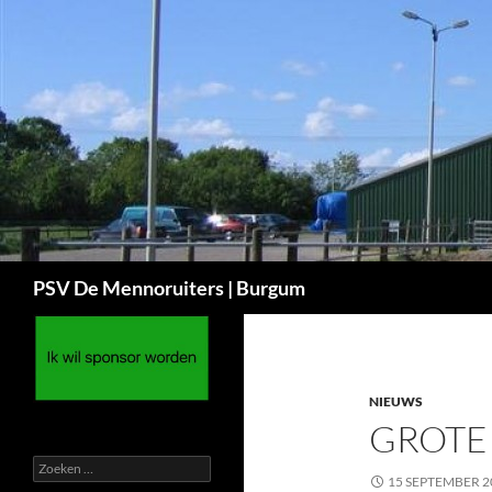
Ga
naar
de
inhoud
Zoeken
PSV De Mennoruiters | Burgum
NIEUWS
GROTE
Zoeken
15 SEPTEMBER 2
naar: