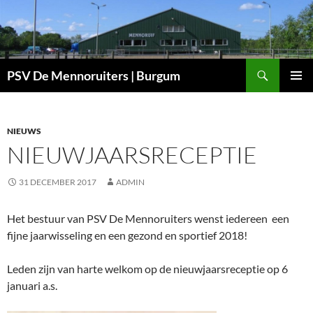
Ga
naar
de
inhoud
Zoeken
PSV De Mennoruiters | Burgum
PRIMAI
MENU
NIEUWS
NIEUWJAARSRECEPTIE
31 DECEMBER 2017
ADMIN
Het bestuur van PSV De Mennoruiters wenst iedereen een
fijne jaarwisseling en een gezond en sportief 2018!
Leden zijn van harte welkom op de nieuwjaarsreceptie op 6
januari a.s.