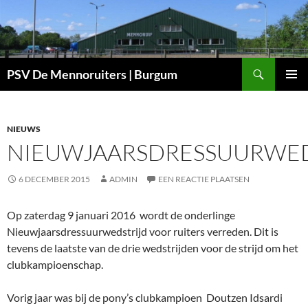
Ga
naar
de
inhoud
Zoeken
PSV De Mennoruiters | Burgum
PRIMAI
MENU
NIEUWS
NIEUWJAARSDRESSUURWED
6 DECEMBER 2015
ADMIN
EEN REACTIE PLAATSEN
Op zaterdag 9 januari 2016 wordt de onderlinge
Nieuwjaarsdressuurwedstrijd voor ruiters verreden. Dit is
tevens de laatste van de drie wedstrijden voor de strijd om het
clubkampioenschap.
Vorig jaar was bij de pony’s clubkampioen Doutzen Idsardi