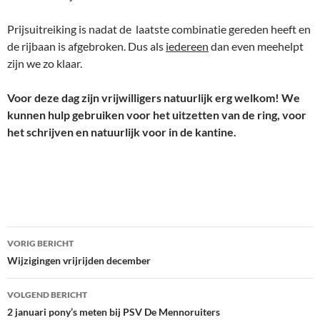
Prijsuitreiking is nadat de laatste combinatie gereden heeft en
de rijbaan is afgebroken. Dus als
iedereen
dan even meehelpt
zijn we zo klaar.
Voor deze dag zijn vrijwilligers natuurlijk erg welkom! We
kunnen hulp gebruiken voor het uitzetten van de ring, voor
het schrijven en natuurlijk voor in de kantine.
Bericht
VORIG BERICHT
navigatie
Wijzigingen vrijrijden december
VOLGEND BERICHT
2 januari pony’s meten bij PSV De Mennoruiters