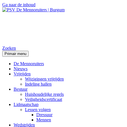
Ga naar de inhoud
PSV De Mennoruiters |
Burgum
Zoeken
Primair menu
De Mennoruiters
Nieuws
Vrijrijden
Wijzigingen vrijrijden
Indeling hallen
Bestuur
Huishoudelijke regels
Veiligheidscertificaat
Lidmaatschap
Lessen volgen
Dressuur
Mennen
Wedstrijden