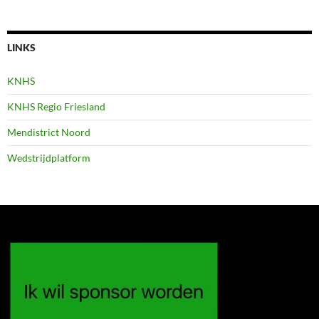
LINKS
KNHS
KNHS Regio Friesland
Mendistrict Noord
Wedstrijdplatform