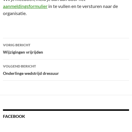
aanmeldingsformulier
in te vullen en te versturen naar de
organisatie.
Bericht
VORIG BERICHT
navigatie
Wijzigingen vrijrijden
VOLGEND BERICHT
Onderlinge wedstrijd dressuur
FACEBOOK