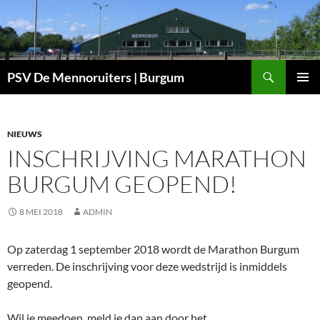
Ga
naar
de
inhoud
Zoeken
PSV De Mennoruiters | Burgum
PRIMAI
MENU
NIEUWS
INSCHRIJVING MARATHON
BURGUM GEOPEND!
8 MEI 2018
ADMIN
Op zaterdag 1 september 2018 wordt de Marathon Burgum
verreden. De inschrijving voor deze wedstrijd is inmiddels
geopend.
Wil je meedoen, meld je dan aan door het