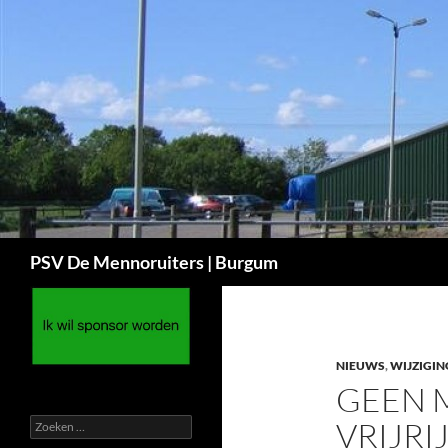
Ga
naar
de
inhoud
Zoeken
PSV De Mennoruiters | Burgum
NIEUWS
,
WIJZIGIN
GEEN 
Zoeken
VRIJRI
naar: