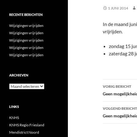
1 JUNI 2014
RECENTE BERICHTEN
In de maand juni
Wijzigingen vrijrijden
vrijrijden.
Wijzigingen vrijrijden
Wijzigingen vrijrijden
zondag 15 jun
Wijzigingen vrijrijden
zaterdag 28 j
Wijzigingen vrijrijden
ARCHIEVEN
Bericht
Archieven
VORIG BERICHT
navigatie
Geen mogelijkheid 
LINKS
VOLGEND BERICHT
Geen mogelijkheid 
KNHS
KNHS Regio Friesland
Mendistrict Noord