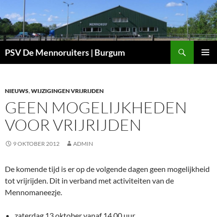
Ga
naar
de
inhoud
Zoeken
PSV De Mennoruiters | Burgum
PRIMAI
MENU
NIEUWS
,
WIJZIGINGEN VRIJRIJDEN
GEEN MOGELIJKHEDEN
VOOR VRIJRIJDEN
9 OKTOBER 2012
ADMIN
De komende tijd is er op de volgende dagen geen mogelijkheid
tot vrijrijden. Dit in verband met activiteiten van de
Mennomaneezje.
zaterdag 13 oktober vanaf 14.00 uur