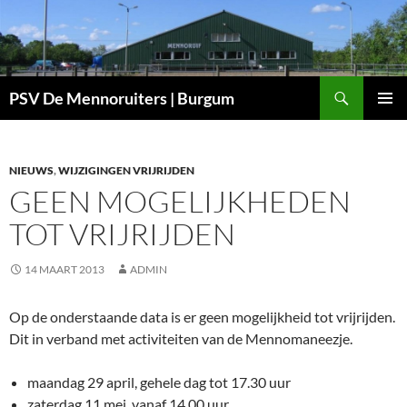
Ga
naar
de
inhoud
Zoeken
PSV De Mennoruiters | Burgum
PRIMAI
MENU
NIEUWS
,
WIJZIGINGEN VRIJRIJDEN
GEEN MOGELIJKHEDEN
TOT VRIJRIJDEN
14 MAART 2013
ADMIN
Op de onderstaande data is er geen mogelijkheid tot vrijrijden.
Dit in verband met activiteiten van de Mennomaneezje.
maandag 29 april, gehele dag tot 17.30 uur
zaterdag 11 mei, vanaf 14.00 uur