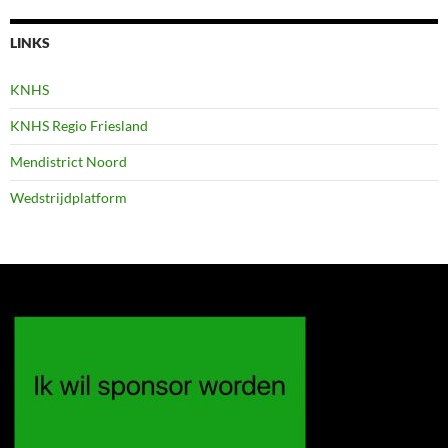
LINKS
KNHS
KNHS Regio Friesland
Mendistrict Noord
Wedstrijdplatform