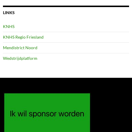
LINKS
KNHS
KNHS Regio Friesland
Mendistrict Noord
Wedstrijdplatform