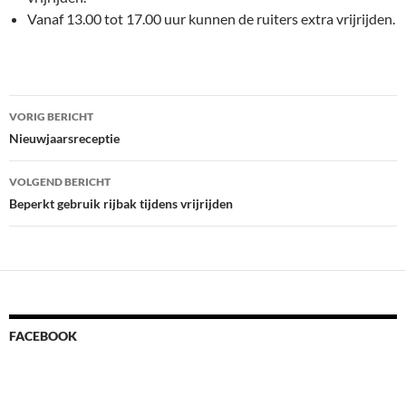
Vanaf 13.00 tot 17.00 uur kunnen de ruiters extra vrijrijden.
Bericht
VORIG BERICHT
navigatie
Nieuwjaarsreceptie
VOLGEND BERICHT
Beperkt gebruik rijbak tijdens vrijrijden
FACEBOOK