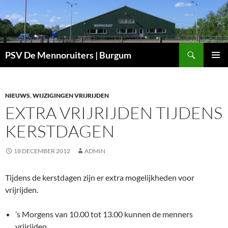
Ga
naar
de
inhoud
Zoeken
PSV De Mennoruiters | Burgum
PRIMAI
MENU
NIEUWS
,
WIJZIGINGEN VRIJRIJDEN
EXTRA VRIJRIJDEN TIJDENS
KERSTDAGEN
18 DECEMBER 2012
ADMIN
Tijdens de kerstdagen zijn er extra mogelijkheden voor
vrijrijden.
’s Morgens van 10.00 tot 13.00 kunnen de menners
vrijrijden.