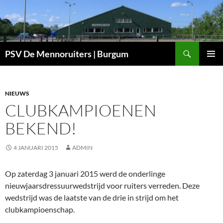
Ga
naar
de
inhoud
Zoeken
PSV De Mennoruiters | Burgum
PRIMAI
MENU
NIEUWS
CLUBKAMPIOENEN
BEKEND!
4 JANUARI 2015
ADMIN
Op
zaterdag 3 januari 2015 werd de onderlinge
nieuwjaarsdressuurwedstrijd voor ruiters verreden. Deze
wedstrijd was de laatste van de drie in strijd om het
clubkampioenschap.