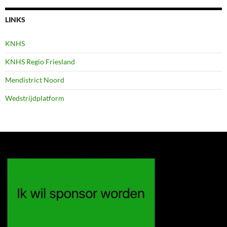
LINKS
KNHS
KNHS Regio Friesland
Mendistrict Noord
Wedstrijdplatform