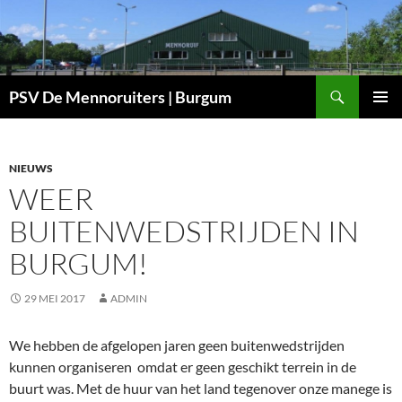
Ga
naar
de
inhoud
Zoeken
PSV De Mennoruiters | Burgum
PRIMAI
MENU
NIEUWS
WEER
BUITENWEDSTRIJDEN IN
BURGUM!
29 MEI 2017
ADMIN
We hebben de afgelopen jaren geen buitenwedstrijden
kunnen organiseren omdat er geen geschikt terrein in de
buurt was. Met de huur van het land tegenover onze manege is