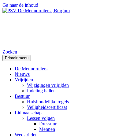
Ga naar de inhoud
PSV De Mennoruiters |
Burgum
Zoeken
Primair menu
De Mennoruiters
Nieuws
Vrijrijden
Wijzigingen vrijrijden
Indeling hallen
Bestuur
Huishoudelijke regels
Veiligheidscertificaat
Lidmaatschap
Lessen volgen
Dressuur
Mennen
Wedstrijden