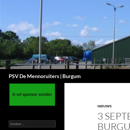
Ga
naar
de
inhoud
Zoeken
PSV De Mennoruiters | Burgum
NIEUWS
3 SEP
Zoeken
BURG
naar: