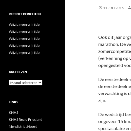
11 JULI 2016
RECENTE BERICHTEN
Wijzigingen vrijrijden
Wijzigingen vrijrijden
Ook dit jaar or
Wijzigingen vrijrijden
marathon. De wed
Wijzigingen vrijrijden
zomercompetiti
Wijzigingen vrijrijden
(verkenning op v
opengesteld voo
ARCHIEVEN
De eerste deelne
Archieven
de eerste deeln
verwachting is 
zijn.
LINKS
KNHS
De wedstrijd be
KNHS Regio Friesland
ongeveer 15 km.
Mendistrict Noord
spectaculaire e