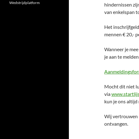
Wedstrijdplatform
hindernissen zij
van enkelspan tot
Het inschrijfgel
mennen € 20,- p
Wanneer je mee 
je aan te melden
Aanmeldingsfor
Mocht dit niet l
via
www.startlijs
kun je ons alti
Wij vertrouwen 
ontvangen.