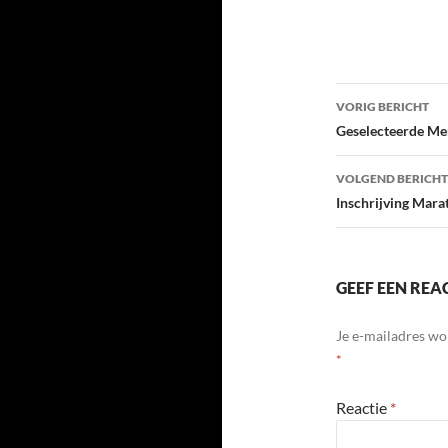
Bericht
VORIG BERICHT
navigatie
Geselecteerde Me
VOLGEND BERICHT
Inschrijving Mar
GEEF EEN REA
Je e-mailadres wo
*
Reactie
*