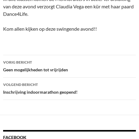
van deze avond verzorgt Claudia Vega een kür met haar paard
Dance4Life.
Kom allen kijken op deze swingende avond!!
Bericht
VORIG BERICHT
navigatie
Geen mogelijkheden tot vrijrijden
VOLGEND BERICHT
Inschrijving indoormarathon geopend!
FACEBOOK