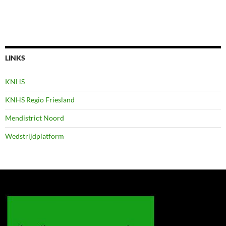
LINKS
KNHS
KNHS Regio Friesland
Mendistrict Noord
Wedstrijdplatform