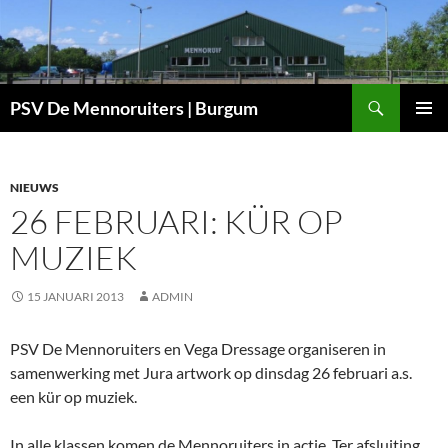
Ga
naar
de
inhoud
Zoeken
PSV De Mennoruiters | Burgum
PRIMAI
MENU
NIEUWS
26 FEBRUARI: KÜR OP
MUZIEK
15 JANUARI 2013
ADMIN
PSV De Mennoruiters en Vega Dressage organiseren in
samenwerking met Jura artwork op dinsdag 26 februari a.s.
een kür op muziek.
In alle klassen komen de Mennoruiters in actie. Ter afsluiting