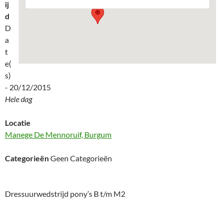
ij
d
D
a
t
e(
s)
- 20/12/2015
Hele dag
Locatie
Manege De Mennoruif, Burgum
Categorieën
Geen Categorieën
Dressuurwedstrijd pony’s B t/m M2