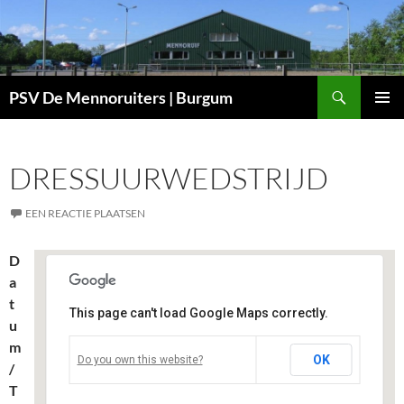
Ga
naar
de
inhoud
Zoeken
PSV De Mennoruiters | Burgum
PRIMAI
MENU
DRESSUURWEDSTRIJD
EEN REACTIE PLAATSEN
D
a
t
This page can't load Google Maps correctly.
u
m
Manege De Mennoruif, Burgum
OK
Do you own this website?
/
Menno van Coehoornweg 9 - Burgum
Evenementen
T