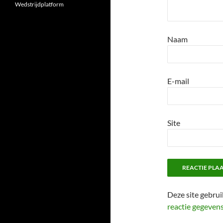
Wedstrijdplatform
Naam
E-mail
Site
Deze site gebru
reactie gegeven