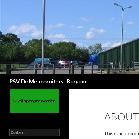
Ga
naar
de
inhoud
Zoeken
PSV De Mennoruiters | Burgum
ABOUT
Zoeken
This is an examp
naar: