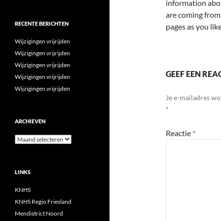
information abo
are coming from.
RECENTE BERICHTEN
pages as you lik
Wijzigingen vrijrijden
Wijzigingen vrijrijden
Wijzigingen vrijrijden
GEEF EEN REA
Wijzigingen vrijrijden
Wijzigingen vrijrijden
Je e-mailadres wo
*
ARCHIEVEN
Reactie
*
Archieven
LINKS
KNHS
KNHS Regio Friesland
Mendistrict Noord