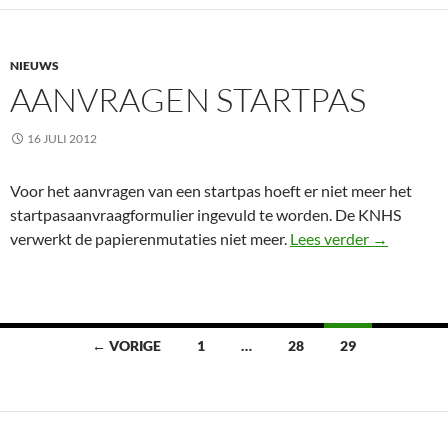
NIEUWS
AANVRAGEN STARTPAS
16 JULI 2012
Voor het aanvragen van een startpas hoeft er niet meer het
startpasaanvraagformulier ingevuld te worden. De KNHS
Aanvragen 
verwerkt de papierenmutaties niet meer.
Lees verder
→
Berichten
← VORIGE
1
…
28
29
navigatie