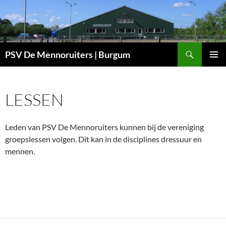
Ga
naar
de
inhoud
Zoeken
PSV De Mennoruiters | Burgum
PRIMAI
MENU
LESSEN
Leden van PSV De Mennoruiters kunnen bij de vereniging
groepslessen volgen. Dit kan in de disciplines dressuur en
mennen.