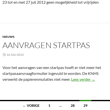
23 tot en met 27 juli 2012 geen mogelijkheid tot vrijrijden
NIEUWS
AANVRAGEN STARTPAS
16 JULI 2012
Voor het aanvragen van een startpas hoeft er niet meer het
startpasaanvraagformulier ingevuld te worden. De KNHS
Aanvragen 
verwerkt de papierenmutaties niet meer.
Lees verder
→
Berichten
← VORIGE
1
…
28
29