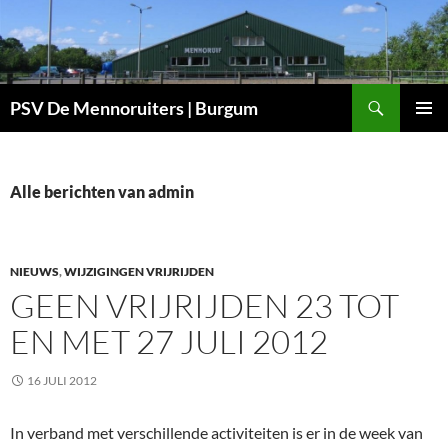
Ga
naar
de
inhoud
Zoeken
PSV De Mennoruiters | Burgum
PRIMAI
MENU
Alle berichten van admin
NIEUWS
,
WIJZIGINGEN VRIJRIJDEN
GEEN VRIJRIJDEN 23 TOT
EN MET 27 JULI 2012
16 JULI 2012
In verband met verschillende activiteiten is er in de week van